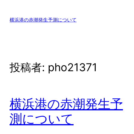
内
容
横浜港の赤潮発生予測について
を
ス
キ
ッ
プ
投稿者:
pho21371
横浜港の赤潮発生予
測について