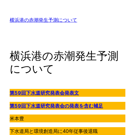
内
容
横浜港の赤潮発生予測について
を
ス
キ
ッ
横浜港の赤潮発生予測
プ
について
第59回下水道研究発表会発表文
第59回下水道研究発表会の発表を含む補足
米本豊
下水道局と環境創造局に40年従事後退職