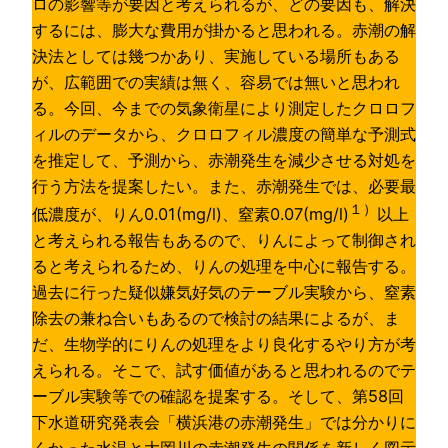
ロの影響等が要因と考えられるが、どの要因も、解決
するには、膨大な費用が掛かると思われる。赤潮の解
決法としては幾つかあり、実施している場所もある
が、広範囲での実績は無く、容易では無いと思われ
る。今回、今までの気象衛星により測定したクロロフ
ィルのデータから、クロロフィル濃度の簡単な予測式
を推定して、予測から、赤潮発生を減少させる対処を
行う方法を提案したい。また、赤潮発生では、必要最
１）
低濃度が、りん0.01(mg/l)、窒素0.07(mg/l)
以上
と考えられる報告もあるので、りんによって制御され
ると考えられるため、りんの処理を中心に報告する。
過去に行った疑似嫌気好気のテーブル実験から、窒素
除去の兼ね合いもあるので検討の結果によるが、ま
だ、生物学的にりんの処理をより良化するやり方が考
えられる。そこで、試す価値があると思われるのでテ
ーブル実験等での確認を提案する。そして、第58回
下水道研究発表会「横浜港の赤潮発生」では分かりに