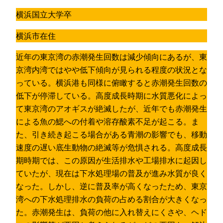
横浜国立大学卒
横浜市在住
近年の東京湾の赤潮発生回数は減少傾向にあるが、東
京湾内湾ではやや低下傾向が見られる程度の状況とな
っている。横浜港も同様に俯瞰すると赤潮発生回数の
低下が停滞している。高度成長時期に水質悪化によっ
て東京湾のアオギスが絶滅したが、近年でも赤潮発生
による魚の鰓への付着や溶存酸素不足が起こる。ま
た、引き続き起こる場合がある青潮の影響でも、移動
速度の遅い底生動物の絶滅等が危惧される。高度成長
期時期では、この原因が生活排水や工場排水に起因し
ていたが、現在は下水処理場の普及が進み水質が良く
なった。しかし、逆に普及率が高くなったため、東京
湾への下水処理排水の負荷の占める割合が大きくなっ
た。赤潮発生は、負荷の他に入れ替えにくさや、ヘド